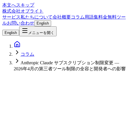
本文へスキップ
株式会社オブライト
サービス
私たちについて
会社概要
コラム
用語集
料金
無料ツー
ル
お問い合わせ
English
English
メニューを開く
コラム
Anthropic Claude サブスクリプション制限変更 —
2026年4月の第三者ツール制限の全容と開発者への影響