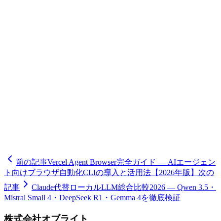
Oflightは、Claude制限変更に伴うシステム移行やローカル
LLM導入を包括的に支援します。APIコスト最適化、プロン
プトキャッシュ実装、ローカルLLMのデプロイとファイン
チューニング、既存システムとの統合まで、経験豊富なAI
エンジニアがエンドツーエンドでサポートします。Claude
ProからAPI移行で月間コストを70%削減した実績や、Qwen
3.5導入で年間¥2,000,000のコスト削減を実現した事例があり
ます。初回相談は無料ですので、まずはお気軽にご相談くだ
さい。詳細は
AIコンサルティングサービス
をご覧くださ
い。導入後3ヶ月間の運用定着サポートも含まれており、安
心して移行を進められます。
前の記事
Vercel Agent Browser完全ガイド — AIエージェン
ト向けブラウザ自動化CLIの導入と活用法【2026年版】
次の
記事
Claude代替ローカルLLM総合比較2026 — Qwen 3.5・
Mistral Small 4・DeepSeek R1・Gemma 4を徹底検証
株式会社オブライト