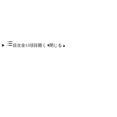
目次
全13項目
開く ▾
閉じる ▴
2026年4月4日より、AnthropicはClaude ProおよびClaude Max
サブスクリプションの利用枠を第三者ハーネス
（OpenClaw、カスタムエージェント、非公式APIクライアン
トなど）で使用できないように制限しました。これにより、
OpenClawなどのツールを通じてClaudeを利用していた開発
者は、claude.ai、Claude Code、Claude Coworkなどの公式製品
のみでサブスクリプション枠を利用できるようになります。