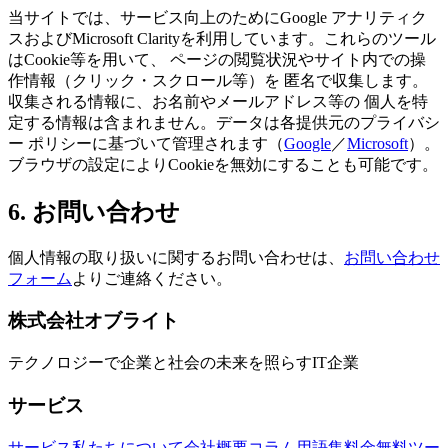
当サイトでは、サービス向上のためにGoogle アナリティク
スおよびMicrosoft Clarityを利用しています。これらのツール
はCookie等を用いて、 ページの閲覧状況やサイト内での操
作情報（クリック・スクロール等）を 匿名で収集します。
収集される情報に、お名前やメールアドレス等の 個人を特
定する情報は含まれません。データは各提供元のプライバシ
ー ポリシーに基づいて管理されます（
Google
／
Microsoft
）。
ブラウザの設定によりCookieを無効にすることも可能です。
6. お問い合わせ
個人情報の取り扱いに関するお問い合わせは、
お問い合わせ
フォーム
よりご連絡ください。
株式会社オブライト
テクノロジーで企業と社会の未来を照らすIT企業
サービス
サービス
私たちについて
会社概要
コラム
用語集
料金
無料ツー