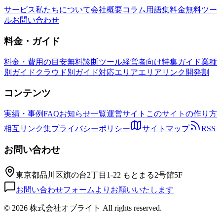
サービス
私たちについて
会社概要
コラム
用語集
料金
無料ツー
ル
お問い合わせ
料金・ガイド
料金・費用の目安
無料診断ツール
経営者向け特集ガイド
業種
別ガイド
クラウド別ガイド
対応エリア
エリアリンク開発割
コンテンツ
実績・事例
FAQ
お知らせ一覧
運営サイト
このサイトの作り方
相互リンク集
プライバシーポリシー
サイトマップ
RSS
お問い合わせ
東京都品川区旗の台2丁目1-22 もとまる2号館5F
お問い合わせフォームよりお願いいたします
©
2026 株式会社オブライト All rights reserved.