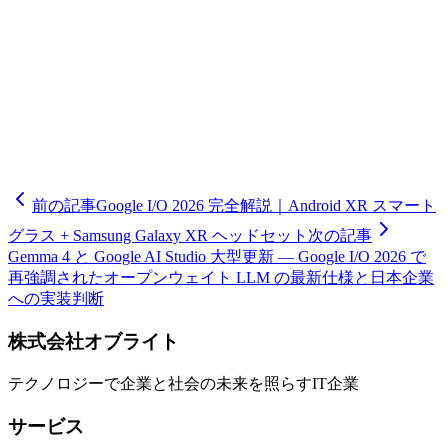
本語 IME の完成度については2026年5月17日時点で公式確認
できていません。各メーカーの日本法人アナウンスを随時確
認してください。
🧮
ミツモリシミュレーター
6つの質問で開発費用の概算レン
ジと期間の目安がわかる
前の記事
Google I/O 2026 完全解説｜Android XR スマート
グラス + Samsung Galaxy XR ヘッドセット
次の記事
Gemma 4 と Google AI Studio 大型更新 — Google I/O 2026 で
再強調されたオープンウェイト LLM の最新仕様と日本企業
への実装判断
株式会社オブライト
テクノロジーで企業と社会の未来を照らすIT企業
サービス