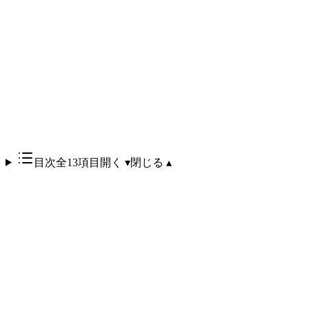
目次
全13項目
開く ▾
閉じる ▴
Google I/O 2026 で発表された
Googlebook
は、10年以上の歴
史を持つ Chromebook の正式後継規格です。最大の変化は
OS の統合。Android と ChromeOS が1つの OS に統合され、
Google Play ストアのアプリがデスクトップ品質で動作し、
Gemini などの AI ファーストアプリもネイティブに実行され