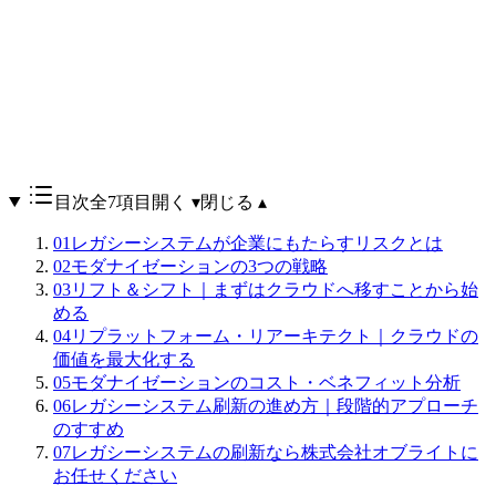
目次
全7項目
開く ▾
閉じる ▴
01
レガシーシステムが企業にもたらすリスクとは
02
モダナイゼーションの3つの戦略
03
リフト＆シフト｜まずはクラウドへ移すことから始
める
04
リプラットフォーム・リアーキテクト｜クラウドの
価値を最大化する
05
モダナイゼーションのコスト・ベネフィット分析
06
レガシーシステム刷新の進め方｜段階的アプローチ
のすすめ
07
レガシーシステムの刷新なら株式会社オブライトに
お任せください