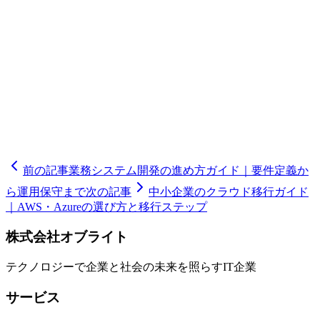
し、最適な移行戦略のご提案からシステムの再構築、運用移
行まで一貫してサポートいたします。レガシーシステムの課
題でお悩みの方は、ぜひ株式会社オブライトまでお問い合わ
せください。
🧮
ミツモリシミュレーター
6つの質問で開発費用の概算レン
ジと期間の目安がわかる
前の記事
業務システム開発の進め方ガイド｜要件定義か
ら運用保守まで
次の記事
中小企業のクラウド移行ガイド
｜AWS・Azureの選び方と移行ステップ
株式会社オブライト
テクノロジーで企業と社会の未来を照らすIT企業
サービス