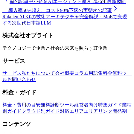
前の記事
中小企業AIエージェント導入 2026年最新動向
— 導入率50%超え、コスト90%下落の実態
次の記事
Rakuten AI 3.0の技術アーキテクチャ完全解説：MoEで実現
する次世代日本語LLM
株式会社オブライト
テクノロジーで企業と社会の未来を照らすIT企業
サービス
サービス
私たちについて
会社概要
コラム
用語集
料金
無料ツー
ル
お問い合わせ
料金・ガイド
料金・費用の目安
無料診断ツール
経営者向け特集ガイド
業種
別ガイド
クラウド別ガイド
対応エリア
エリアリンク開発割
コンテンツ