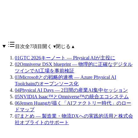
目次
全7項目
開く ▾
閉じる ▴
01
GTC 2026キーノート — Physical AIが主役に
02
Omniverse DSX blueprint — 物理的に正確なデジタル
ツインでAI工場を事前検証
03
Microsoftとの戦略的連携 — Azure Physical AI
Toolchainのオープンソース化
04
Physical AI Days — 2日間の産業AI集中セッション
05
NVIDIA Isaac™とOmniverse™の統合エコシステム
06
Jensen Huangが描く「AIファクトリー時代」のロー
ドマップ
07
まとめ — 製造業・物流DXへの実践的活用と株式会
社オブライトのサポート