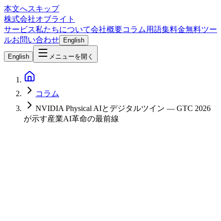
本文へスキップ
株式会社オブライト
サービス
私たちについて
会社概要
コラム
用語集
料金
無料ツー
ル
お問い合わせ
English
English
メニューを開く
コラム
NVIDIA Physical AIとデジタルツイン — GTC 2026
が示す産業AI革命の最前線