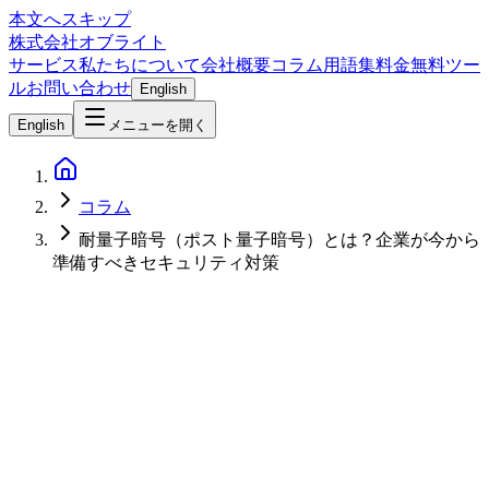
本文へスキップ
株式会社オブライト
サービス
私たちについて
会社概要
コラム
用語集
料金
無料ツー
ル
お問い合わせ
English
English
メニューを開く
コラム
耐量子暗号（ポスト量子暗号）とは？企業が今から
準備すべきセキュリティ対策