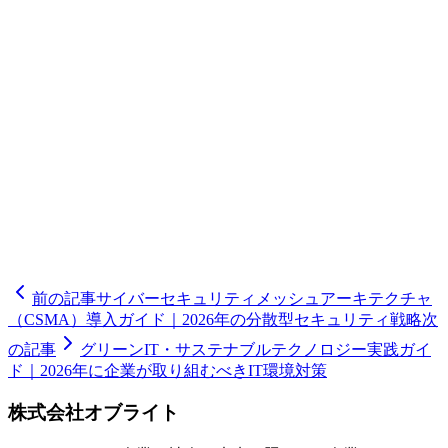
が把握できていない」「移行にどれくらいのコストと期間が
かかるのか知りたい」――そのようなお悩みはございません
か？品川区を拠点とするOflightは、暗号技術の評価・棚卸し
から移行計画の策定、実装支援、運用サポートまでワンスト
ップで対応するITパートナーです。港区・渋谷区・世田谷
区・目黒区・大田区をはじめ、東京都内の中小企業様に多数
の支援実績がございます。初回の暗号セキュリティ診断は無
料で承っておりますので、まずはお気軽にお問い合わせくだ
さい。貴社の暗号環境を丁寧に調査し、リスク優先度に基づ
いた最適な移行プランを具体的にご提案いたします。量子時
代に備えたセキュリティ対策を、Oflightと一緒に今から始め
ましょう。
前の記事
サイバーセキュリティメッシュアーキテクチャ
（CSMA）導入ガイド｜2026年の分散型セキュリティ戦略
次
の記事
グリーンIT・サステナブルテクノロジー実践ガイ
ド｜2026年に企業が取り組むべきIT環境対策
株式会社オブライト