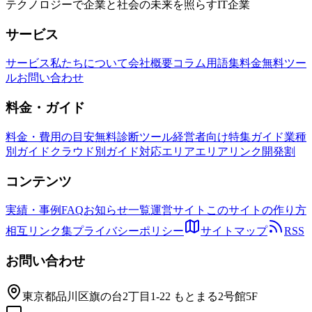
テクノロジーで企業と社会の未来を照らすIT企業
サービス
サービス
私たちについて
会社概要
コラム
用語集
料金
無料ツー
ル
お問い合わせ
料金・ガイド
料金・費用の目安
無料診断ツール
経営者向け特集ガイド
業種
別ガイド
クラウド別ガイド
対応エリア
エリアリンク開発割
コンテンツ
実績・事例
FAQ
お知らせ一覧
運営サイト
このサイトの作り方
相互リンク集
プライバシーポリシー
サイトマップ
RSS
お問い合わせ
東京都品川区旗の台2丁目1-22 もとまる2号館5F