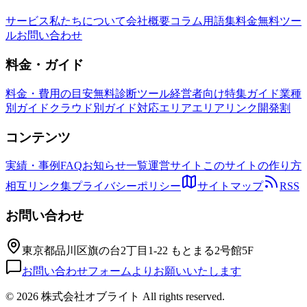
サービス
私たちについて
会社概要
コラム
用語集
料金
無料ツー
ル
お問い合わせ
料金・ガイド
料金・費用の目安
無料診断ツール
経営者向け特集ガイド
業種
別ガイド
クラウド別ガイド
対応エリア
エリアリンク開発割
コンテンツ
実績・事例
FAQ
お知らせ一覧
運営サイト
このサイトの作り方
相互リンク集
プライバシーポリシー
サイトマップ
RSS
お問い合わせ
東京都品川区旗の台2丁目1-22 もとまる2号館5F
お問い合わせフォームよりお願いいたします
©
2026 株式会社オブライト All rights reserved.