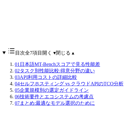
目次
全7項目
開く ▾
閉じる ▴
01
日本語MT-Benchスコアで見る性能差
02
タスク別性能比較:得意分野の違い
03
API利用コストの詳細比較
04
セルフホスティング vs クラウドAPIのTCO分析
05
企業規模別の選定ガイドライン
06
技術要件とエコシステムの考慮点
07
まとめ:最適なモデル選択のために