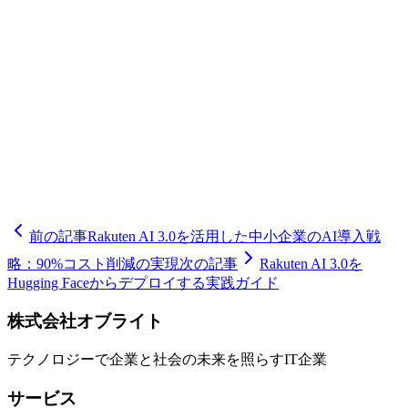
企業にはRakuten AI 3.0が最適です。一方、迅速な導入、グ
ローバルな多言語対応、運用の簡便性を重視する場合は
GPT-4o APIが適しています。東京都品川区を拠点とする株式
会社オブライト(Oflight Inc.)では、品川区、港区、渋谷区、
世田谷区、目黒区、大田区のエリアを中心に、Rakuten AI
3.0やGPT-4oなどの最新AIモデルの導入支援とコンサルティ
ングサービスを提供しています。貴社のビジネス要件に最適
なAIソリューション選定から、実装、運用サポートまでト
ータルでお手伝いいたしますので、お気軽にご相談くださ
い。
前の記事
Rakuten AI 3.0を活用した中小企業のAI導入戦
略：90%コスト削減の実現
次の記事
Rakuten AI 3.0を
Hugging Faceからデプロイする実践ガイド
株式会社オブライト
テクノロジーで企業と社会の未来を照らすIT企業
サービス