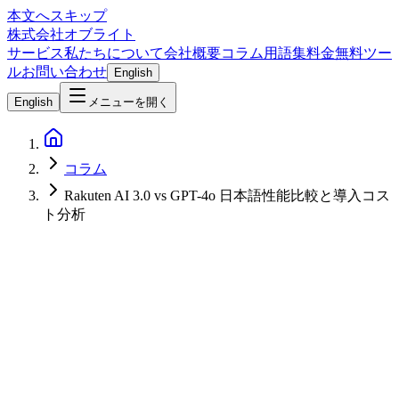
本文へスキップ
株式会社オブライト
サービス
私たちについて
会社概要
コラム
用語集
料金
無料ツー
ル
お問い合わせ
English
English
メニューを開く
コラム
Rakuten AI 3.0 vs GPT-4o 日本語性能比較と導入コス
ト分析