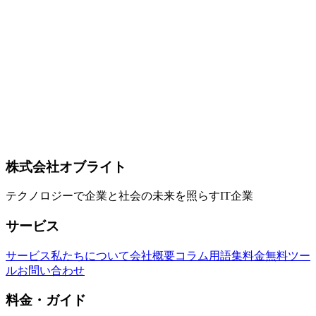
論エンジン選定（**AWQ + vLLM = GPU 最速、GGUF +
llama.cpp = CPU/エッジ、SGLang = エージェント、TensorRT-
LLM = NVIDIA クラスタ**）、量子化（BitNet 1.58-bit /
MXFP4 / AWQ）、規制動向（**EU AI Act 2026-08-02 施行・
systemic risk threshold 10^25 FLOPs**、米輸出規制 [Fable 5
precedent](../columns/claude-fable-5-export-control-suspension-
2026-06)、中国系のデータ越境）、典型 GPU 構成、オブラ
イト視点の3ステップ導入論まで。 記事末尾に **ローカル
LLM 導入・構築・保守の3つの問い合わせ導線** を設置し
ています。
株式会社オブライト
Local LLM
Open Weight
Self-hosted
テクノロジーで企業と社会の未来を照らすIT企業
サービス
サービス
私たちについて
会社概要
コラム
用語集
料金
無料ツー
ル
お問い合わせ
料金・ガイド