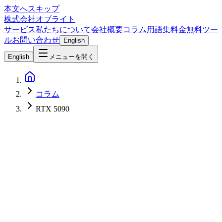
本文へスキップ
株式会社オブライト
サービス
私たちについて
会社概要
コラム
用語集
料金
無料ツー
ル
お問い合わせ
English
English
メニューを開く
コラム
RTX 5090
AI
2026-06-23
ローカル LLM 2026年6月最新版 — 4月版からの差分整理