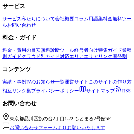
サービス
サービス
私たちについて
会社概要
コラム
用語集
料金
無料ツー
ル
お問い合わせ
料金・ガイド
料金・費用の目安
無料診断ツール
経営者向け特集ガイド
業種
別ガイド
クラウド別ガイド
対応エリア
エリアリンク開発割
コンテンツ
実績・事例
FAQ
お知らせ一覧
運営サイト
このサイトの作り方
相互リンク集
プライバシーポリシー
サイトマップ
RSS
お問い合わせ
東京都品川区旗の台2丁目1-22 もとまる2号館5F
お問い合わせフォームよりお願いいたします