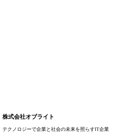
量子化別メモリと動作環境【2026年オープンウェイト753B
MoE・MIT】
GLM-5.2（Z.ai）を動かす必要メモリは4-bit量子化で約
430GB、BF16フル精度なら約1.5TB。753B総パラメータ／約
40BアクティブのオープンウェイトMoE（MITライセンス）
をローカル実行するためのVRAM・量子化・GPU早見表。
2026年7月時点で最強クラスのオープンウェイトモデルの動
作環境を整理。
GLM-5.2
Z.ai
Requirements
AI
2026-04-10
GLM-5.1完全ガイド — SWE-bench Pro世界1位を達成したオ
ープンソースLLM【2026年4月最新】
Z.aiが2026年4月7日にリリースしたGLM-5.1は、SWE-bench
Proで58.4%を達成しGPT-5.4やClaude Opus 4.6を超えた世界
初のオープンソースLLM。744Bパラメータ（40Bアクティ
ブ）のMoEアーキテクチャ、MITライセンス、8時間自律タ
スクなど最新情報を完全解説。
株式会社オブライト
GLM-5.1
Z.ai
SWE-bench
テクノロジーで企業と社会の未来を照らすIT企業