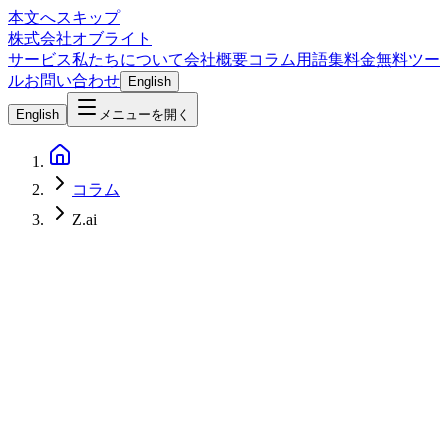
本文へスキップ
株式会社オブライト
サービス
私たちについて
会社概要
コラム
用語集
料金
無料ツー
ル
お問い合わせ
English
English
メニューを開く
コラム
Z.ai
AI
2026-07-18
GLM-5.2 必要スペック早見表 — VRAM 約180GB〜1.5TB /