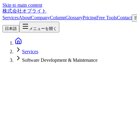
Skip to main content
株式会社オブライト
Services
About
Company
Column
Glossary
Pricing
Free Tools
Contact
日本語
メニューを開く
Services
Software Development & Maintenance