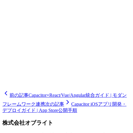
マンス最適化、セキュリティ監査、ドキュメント作成、npm
パッケージ公開、継続的なメンテナンスなど、包括的なサー
ビスを提供しています。Community Pluginsへの貢献支援も行
っており、オープンソースプロジェクトとしての公開をサポ
ートします。Capacitorネイティブプラグイン開発をご検討の
際は、ぜひ品川区のオブライトにご相談ください。貴社のビ
ジネス要件を実現する高品質なプラグインを開発いたしま
す。
🧮
ミツモリシミュレーター
6つの質問で開発費用の概算レン
ジと期間の目安がわかる
前の記事
Capacitor×React/Vue/Angular統合ガイド | モダン
フレームワーク連携
次の記事
Capacitor iOSアプリ開発・
デプロイガイド | App Store公開手順
株式会社オブライト