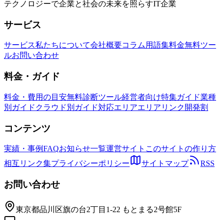
テクノロジーで企業と社会の未来を照らすIT企業
サービス
サービス
私たちについて
会社概要
コラム
用語集
料金
無料ツー
ル
お問い合わせ
料金・ガイド
料金・費用の目安
無料診断ツール
経営者向け特集ガイド
業種
別ガイド
クラウド別ガイド
対応エリア
エリアリンク開発割
コンテンツ
実績・事例
FAQ
お知らせ一覧
運営サイト
このサイトの作り方
相互リンク集
プライバシーポリシー
サイトマップ
RSS
お問い合わせ
東京都品川区旗の台2丁目1-22 もとまる2号館5F