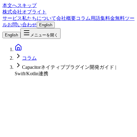
本文へスキップ
株式会社オブライト
サービス
私たちについて
会社概要
コラム
用語集
料金
無料ツー
ル
お問い合わせ
English
English
メニューを開く
コラム
Capacitorネイティブプラグイン開発ガイド |
Swift/Kotlin連携