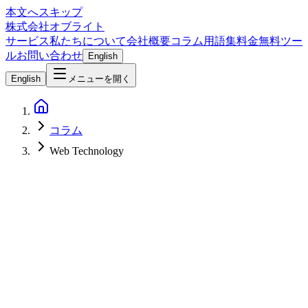
本文へスキップ
株式会社オブライト
サービス
私たちについて
会社概要
コラム
用語集
料金
無料ツー
ル
お問い合わせ
English
English
メニューを開く
コラム
Web Technology
Mobile Development
2026-03-04
Capacitor完全ガイド2026 | Web技術でiOS/Androidアプリ開発