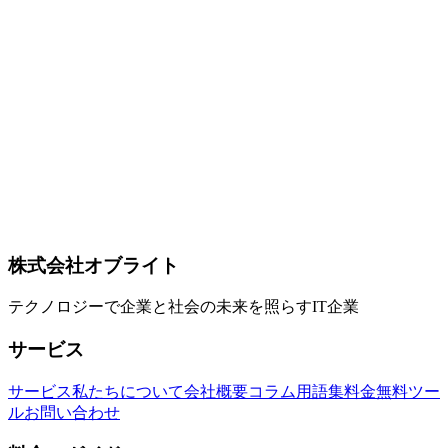
Capacitorアプリのセキュリティ対策完全ガイド｜品川区オブ
ライト
Capacitorアプリのセキュリティを強化する完全ガイド。デー
タ暗号化、Keychain/Keystore活用、SSL Pinning、コード難読
化、OWASP MASVS準拠を品川区のオブライトが解説。
Capacitor
Ionic
Web Technology
Mobile Development
2026-03-04
Capacitor企業アプリ開発完全ガイド｜品川区オブライト
Capacitorで企業向けアプリを開発する完全ガイド。MDM対
応、SSO/SAML連携、オフライン同期、デプロイ戦略、大規
模チーム開発を品川区のオブライトが解説します。
株式会社オブライト
Capacitor
Ionic
Web Technology
テクノロジーで企業と社会の未来を照らすIT企業
サービス
サービス
私たちについて
会社概要
コラム
用語集
料金
無料ツー
ル
お問い合わせ