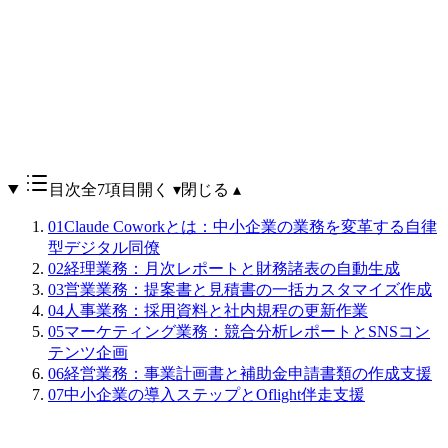
目次
全7項目
開く ▾
閉じる ▴
01
Claude Coworkとは：中小企業の業務を変革する自律
型デジタル同僚
02
経理業務：月次レポートと財務諸表の自動生成
03
営業業務：提案書と見積書の一括カスタマイズ作成
04
人事業務：採用資料と社内規程の更新作業
05
マーケティング業務：競合分析レポートとSNSコン
テンツ企画
06
経営業務：事業計画書と補助金申請書類の作成支援
07
中小企業の導入ステップとOflight伴走支援