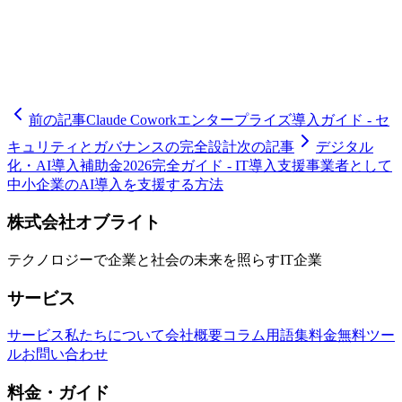
たハンズオン支援が成功の鍵となります。詳細は /services/ai-
consulting をご覧ください。Claude Coworkは単なるツールで
はなく、貴社の戦力となるデジタル同僚として、持続的な競
争優位性を築く基盤となります。
前の記事
Claude Coworkエンタープライズ導入ガイド - セ
キュリティとガバナンスの完全設計
次の記事
デジタル
化・AI導入補助金2026完全ガイド - IT導入支援事業者として
中小企業のAI導入を支援する方法
株式会社オブライト
テクノロジーで企業と社会の未来を照らすIT企業
サービス
サービス
私たちについて
会社概要
コラム
用語集
料金
無料ツー
ル
お問い合わせ
料金・ガイド