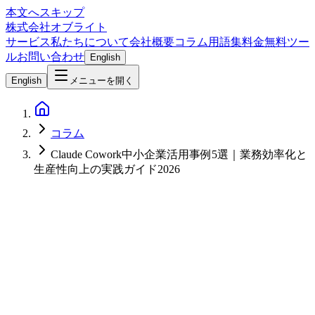
本文へスキップ
株式会社オブライト
サービス
私たちについて
会社概要
コラム
用語集
料金
無料ツー
ル
お問い合わせ
English
English
メニューを開く
コラム
Claude Cowork中小企業活用事例5選｜業務効率化と
生産性向上の実践ガイド2026