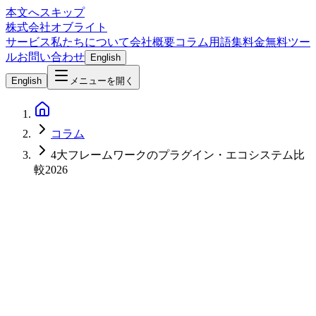
本文へスキップ
株式会社オブライト
サービス
私たちについて
会社概要
コラム
用語集
料金
無料ツー
ル
お問い合わせ
English
English
メニューを開く
コラム
4大フレームワークのプラグイン・エコシステム比
較2026