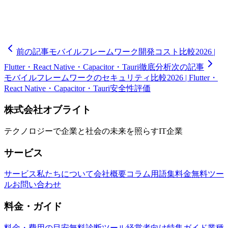
🧮
ミツモリシミュレーター
6つの質問で開発費用の概算レン
ジと期間の目安がわかる
前の記事
モバイルフレームワーク開発コスト比較2026 |
Flutter・React Native・Capacitor・Tauri徹底分析
次の記事
モバイルフレームワークのセキュリティ比較2026 | Flutter・
React Native・Capacitor・Tauri安全性評価
株式会社オブライト
テクノロジーで企業と社会の未来を照らすIT企業
サービス
サービス
私たちについて
会社概要
コラム
用語集
料金
無料ツー
ル
お問い合わせ
料金・ガイド
料金・費用の目安
無料診断ツール
経営者向け特集ガイド
業種