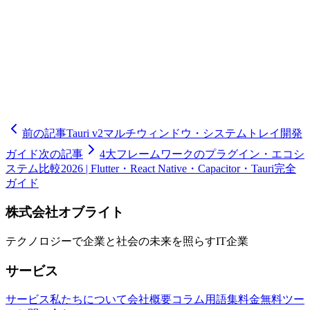
軽にお問い合わせください。オブライトの専門チームが、御
社のビジネス目標達成とコスト効率の最大化を実現します。
🧮
ミツモリシミュレーター
6つの質問で開発費用の概算レン
ジと期間の目安がわかる
前の記事
Tauri v2マルチウィンドウ・システムトレイ開発
ガイド
次の記事
4大フレームワークのプラグイン・エコシ
ステム比較2026 | Flutter・React Native・Capacitor・Tauri完全
ガイド
株式会社オブライト
テクノロジーで企業と社会の未来を照らすIT企業
サービス
サービス
私たちについて
会社概要
コラム
用語集
料金
無料ツー