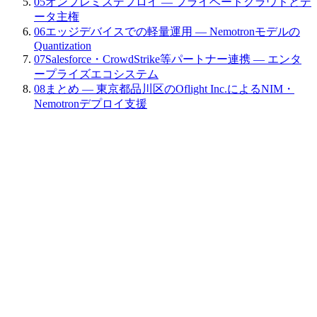
05
オンプレミスデプロイ — プライベートクラウドとデ
ータ主権
06
エッジデバイスでの軽量運用 — Nemotronモデルの
Quantization
07
Salesforce・CrowdStrike等パートナー連携 — エンタ
ープライズエコシステム
08
まとめ — 東京都品川区のOflight Inc.によるNIM・
Nemotronデプロイ支援
NemoClawの「NIM（NVIDIA Inference Microservice）」は、
Nemotronモデルをコンテナ化されたAPIエンドポイントとし
てデプロイするための推論エンジンです。NIMは、Dockerま
たはKubernetesコンテナとしてパッケージ化されており、開
発者はモデルのロード、前処理、推論、後処理を統一された
REST APIまたはgRPCインターフェース経由で実行できま
す。各NIMインスタンスは独立したコンテナとして動作し、