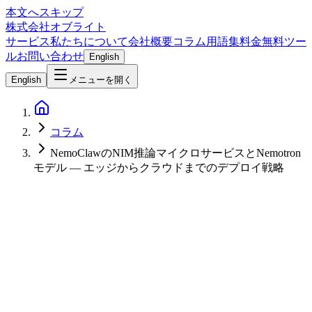
本文へスキップ
株式会社オブライト
サービス
私たちについて
会社概要
コラム
用語集
料金
無料ツー
ル
お問い合わせ
English
English
メニューを開く
コラム
NemoClawのNIM推論マイクロサービスとNemotron
モデル — エッジからクラウドまでのデプロイ戦略