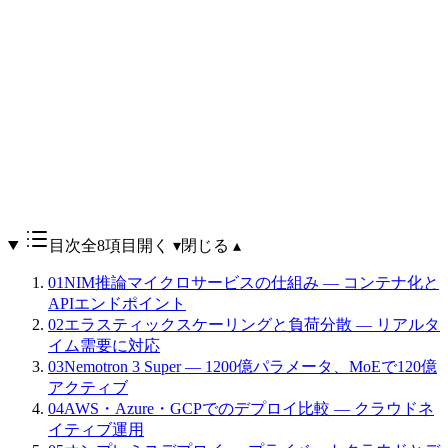
目次
全8項目
開く ▾
閉じる ▴
01
NIM推論マイクロサービスの仕組み — コンテナ化と
APIエンドポイント
02
エラスティックスケーリングと負荷分散 — リアルタ
イム需要に対応
03
Nemotron 3 Super — 1200億パラメータ、MoEで120億
アクティブ
04
AWS・Azure・GCPでのデプロイ比較 — クラウドネ
イティブ運用