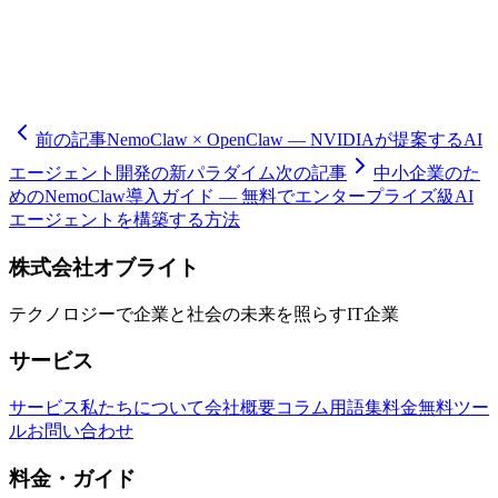
連携まで、包括的なサポートを行っています。NemoClawの
デプロイ戦略策定や技術的な課題解決については、Oflight
Inc.の経験豊富なエンジニアチームにご相談ください。
前の記事
NemoClaw × OpenClaw — NVIDIAが提案するAI
エージェント開発の新パラダイム
次の記事
中小企業のた
めのNemoClaw導入ガイド — 無料でエンタープライズ級AI
エージェントを構築する方法
株式会社オブライト
テクノロジーで企業と社会の未来を照らすIT企業
サービス
サービス
私たちについて
会社概要
コラム
用語集
料金
無料ツー
ル
お問い合わせ
料金・ガイド