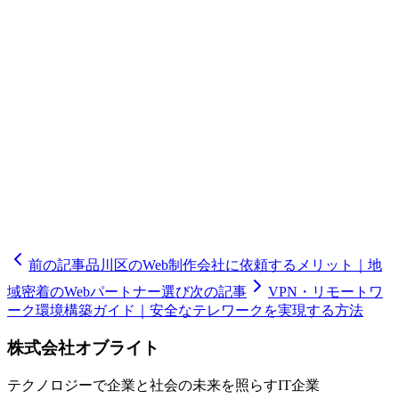
中小企業であってもサイバー攻撃のリスクは例外ではありま
せん。ファイアウォールの設定、不要なポートの遮断、管理
画面へのアクセス制限、ファームウェアの定期更新といった
基本的なセキュリティ対策を確実に実施しましょう。また、
事業の成長に伴い端末数やトラフィック量が増加することを
想定し、スケーラブルなネットワーク設計を心がけることも
大切です。品川区に本社を置く株式会社オブライトでは、中
小企業向けのネットワーク構築から保守運用まで一貫してサ
ポートしています。社内ネットワークのお悩みは、ぜひお気
軽にご相談ください。
前の記事
品川区のWeb制作会社に依頼するメリット｜地
域密着のWebパートナー選び
次の記事
VPN・リモートワ
ーク環境構築ガイド｜安全なテレワークを実現する方法
株式会社オブライト
テクノロジーで企業と社会の未来を照らすIT企業