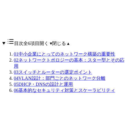
目次
全6項目
開く ▾
閉じる ▴
01
中小企業にとってのネットワーク構築の重要性
02
ネットワークトポロジーの基本：スター型とその応
用
03
スイッチとルーターの選定ポイント
04
VLAN設計：部門ごとのネットワーク分離
05
DHCP・DNSの設計と運用
06
基本的なセキュリティ対策とスケーラビリティ