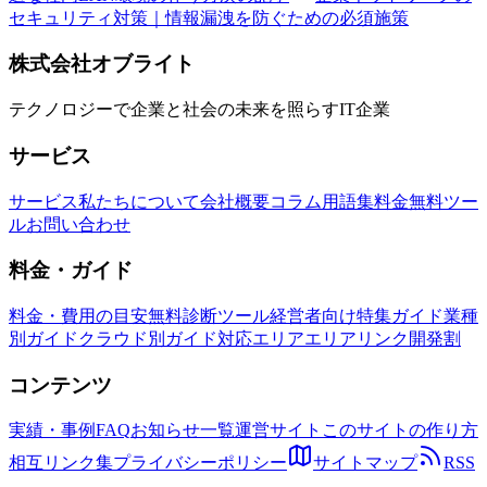
セキュリティ対策｜情報漏洩を防ぐための必須施策
株式会社オブライト
テクノロジーで企業と社会の未来を照らすIT企業
サービス
サービス
私たちについて
会社概要
コラム
用語集
料金
無料ツー
ル
お問い合わせ
料金・ガイド
料金・費用の目安
無料診断ツール
経営者向け特集ガイド
業種
別ガイド
クラウド別ガイド
対応エリア
エリアリンク開発割
コンテンツ
実績・事例
FAQ
お知らせ一覧
運営サイト
このサイトの作り方
相互リンク集
プライバシーポリシー
サイトマップ
RSS