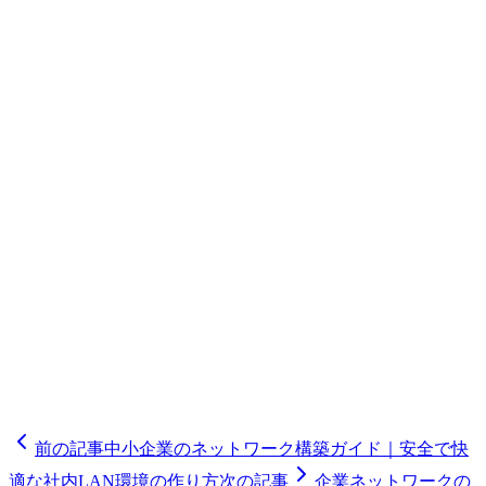
す。
テレワーク環境の構築は、まず現状のネットワーク環境の棚
卸しから始めます。次に、テレワーク対象の業務範囲と利用
者数を明確にし、VPN方式やゼロトラスト方式など最適な
アーキテクチャを選定します。その後、セキュリティポリシ
ーの策定、機器の導入・設定、従業員向けのトレーニングを
経て運用を開始します。導入後も定期的な脆弱性チェックと
ポリシーの見直しが欠かせません。品川区で多くの企業のテ
レワーク環境構築を支援してきた株式会社オブライトでは、
お客様のニーズに合わせた最適なソリューションをご提案し
ています。テレワーク環境の構築や見直しをお考えの方は、
ぜひご連絡ください。
前の記事
中小企業のネットワーク構築ガイド｜安全で快
適な社内LAN環境の作り方
次の記事
企業ネットワークの