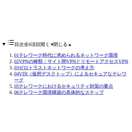
目次
全6項目
開く ▾
閉じる ▴
01
テレワーク時代に求められるネットワーク環境
02
VPNの種類：サイト間VPNとリモートアクセスVPN
03
ゼロトラストネットワークの考え方
04
VDI（仮想デスクトップ）によるセキュアなテレワ
ーク
05
テレワークにおけるセキュリティ対策の要点
06
テレワーク環境構築の具体的なステップ