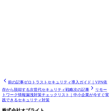
「自社サイトのHTTPS化を進めたいけれど、どの証明書を
選べばいいかわからない」「証明書の更新作業が煩雑で、期
限切れのリスクが心配」「混在コンテンツのエラーが解消で
きない」――そのようなお悩みをお持ちではありませんか？
オフライト株式会社では、SSL証明書の選定から導入、自動
更新設定、運用監視まで、HTTPS化に関するすべての工程
をワンストップでサポートしております。品川区を中心に、
港区・渋谷区・世田谷区・目黒区・大田区エリアの企業様
へ、訪問またはリモートにて対応可能です。まずは無料相談
を承っておりますので、お気軽にお問い合わせください。専
門スタッフが御社のサイト環境を診断し、最適なSSL運用プ
ランをご提案いたします。
前の記事
ゼロトラストセキュリティ導入ガイド｜VPN依
存から脱却する次世代セキュリティ戦略
次の記事
リモー
トワーク情報漏洩対策チェックリスト｜中小企業が今すぐ実
践できるセキュリティ対策
株式会社オブライト