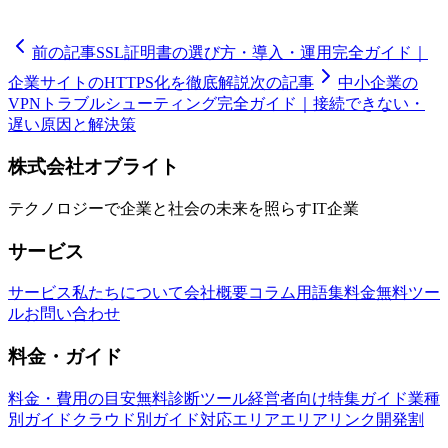
前の記事
SSL証明書の選び方・導入・運用完全ガイド｜
企業サイトのHTTPS化を徹底解説
次の記事
中小企業の
VPNトラブルシューティング完全ガイド｜接続できない・
遅い原因と解決策
株式会社オブライト
テクノロジーで企業と社会の未来を照らすIT企業
サービス
サービス
私たちについて
会社概要
コラム
用語集
料金
無料ツー
ル
お問い合わせ
料金・ガイド
料金・費用の目安
無料診断ツール
経営者向け特集ガイド
業種
別ガイド
クラウド別ガイド
対応エリア
エリアリンク開発割