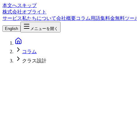
本文へスキップ
株式会社オブライト
サービス
私たちについて
会社概要
コラム
用語集
料金
無料ツー
English
メニューを開く
コラム
クラス設計
Software Development
2026-04-17
LuauでOOPを実装する完全ガイド — メタテーブル・クラス
LuauでOOP（オブジェクト指向プログラミング）を実装す