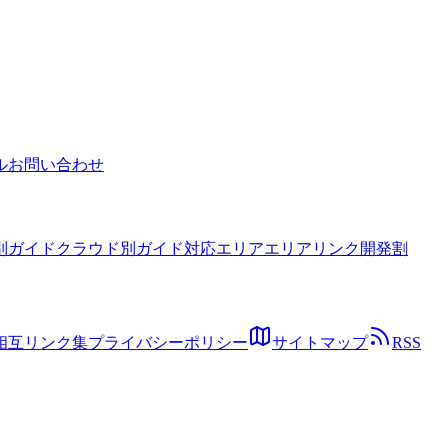
法をコード例付きで解説。
ル
お問い合わせ
別ガイド
クラウド別ガイド
対応エリア
エリアリンク開発割
相互リンク集
プライバシーポリシー
サイトマップ
RSS