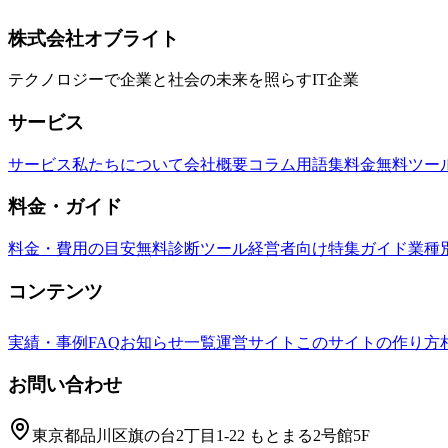
タパターン、プライベートフィールド、ModuleScript活用
Luau
OOP
メタテーブル
株式会社オブライト
テクノロジーで企業と社会の未来を照らすIT企業
サービス
サービス
私たちについて
会社概要
コラム
用語集
料金
無料ツー
料金・ガイド
料金・費用の目安
無料診断ツール
経営者向け特集ガイド
業種
コンテンツ
実績・事例
FAQ
お知らせ一覧
運営サイト
このサイトの作り方
お問い合わせ
東京都品川区旗の台2丁目1-22 もとまる2号館5F