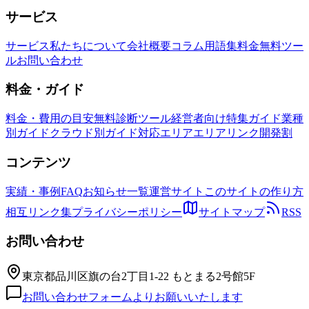
サービス
サービス
私たちについて
会社概要
コラム
用語集
料金
無料ツー
ル
お問い合わせ
料金・ガイド
料金・費用の目安
無料診断ツール
経営者向け特集ガイド
業種
別ガイド
クラウド別ガイド
対応エリア
エリアリンク開発割
コンテンツ
実績・事例
FAQ
お知らせ一覧
運営サイト
このサイトの作り方
相互リンク集
プライバシーポリシー
サイトマップ
RSS
お問い合わせ
東京都品川区旗の台2丁目1-22 もとまる2号館5F
お問い合わせフォームよりお願いいたします