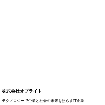
ープンソースの本格ゲームエンジン入門
Godot は、MITライセンスで完全無料・ロイヤリティなしで
使える本格的なゲームエンジンです。本記事では、概要・歴
史・アーキテクチャ（シーン+ノードツリー、シグナル）・
対応プラットフォーム・GDScript / C# / GDExtension の言語
選択肢・MITライセンスの含意を、2026年の最新版（4.5 /
4.6）情報を踏まえて整理します。
Godot
ゲームエンジン
オープンソース
Software Development
2026-05-09
Godot 4.5 / 4.6 機能アップデート総まとめ【2026年版】—
Vulkan強化・Jolt物理デフォルト化・LibGodot 埋め込み
Godot 4.5（2025年9月）と Godot 4.6（2026年1月）で入った
主な改善を、実務目線で整理します。Vulkan レンダラー最
適化・シェーダーベイカーによる起動高速化・Foveated
Rendering・スクリーンリーダー対応・Jolt Physics デフォルト
化・LibGodot による埋め込み・SSR 全面リライト・モダン
テーマなど、何が業務的に効くかをまとめました。
株式会社オブライト
Godot
Godot 4.5
Godot 4.6
テクノロジーで企業と社会の未来を照らすIT企業