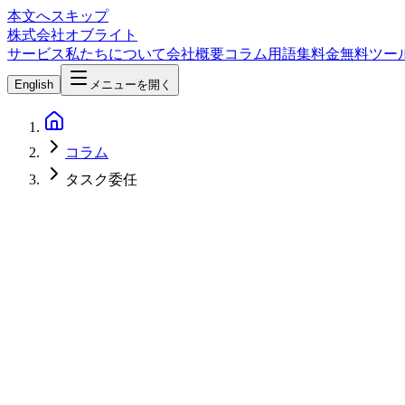
本文へスキップ
株式会社オブライト
サービス
私たちについて
会社概要
コラム
用語集
料金
無料ツー
English
メニューを開く
コラム
タスク委任
AI
2026-04-07
OpenAI Codex実践ワークフロー — タスク委任からGitHu
OpenAI Codexでタスクを委任してGitHub PRをマー