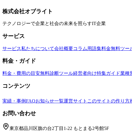
ーム運用のベストプラクティスまで網羅した実践ガイドです
OpenAI Codex
ワークフロー
GitHub PR
株式会社オブライト
テクノロジーで企業と社会の未来を照らすIT企業
サービス
サービス
私たちについて
会社概要
コラム
用語集
料金
無料ツー
料金・ガイド
料金・費用の目安
無料診断ツール
経営者向け特集ガイド
業種
コンテンツ
実績・事例
FAQ
お知らせ一覧
運営サイト
このサイトの作り方
お問い合わせ
東京都品川区旗の台2丁目1-22 もとまる2号館5F