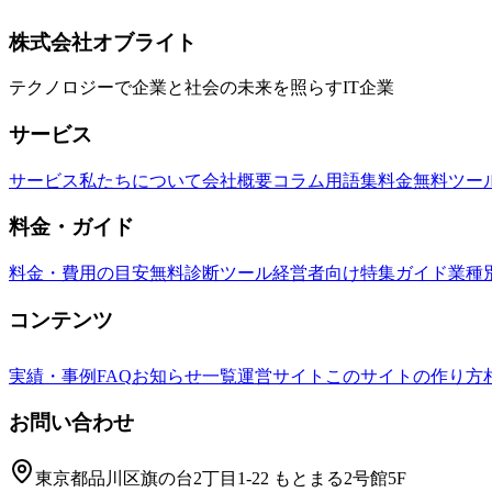
DevExによる収益化、ブランド活用事例、開発者支援プロ
Roblox
ゲーム開発
メタバース
株式会社オブライト
テクノロジーで企業と社会の未来を照らすIT企業
サービス
サービス
私たちについて
会社概要
コラム
用語集
料金
無料ツー
料金・ガイド
料金・費用の目安
無料診断ツール
経営者向け特集ガイド
業種
コンテンツ
実績・事例
FAQ
お知らせ一覧
運営サイト
このサイトの作り方
お問い合わせ
東京都品川区旗の台2丁目1-22 もとまる2号館5F