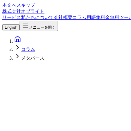
本文へスキップ
株式会社オブライト
サービス
私たちについて
会社概要
コラム
用語集
料金
無料ツー
English
メニューを開く
コラム
メタバース
Software Development
2026-04-17
Roblox完全ガイド2026 — 1.4億人が遊ぶプラットフォーム
Roblox（DAU 1.44億人、2025年収益49億ドル）の開発