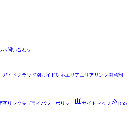
tで10倍高速化の実例、2026年3月CloudWatch対応、ML/HPC
ル
お問い合わせ
別ガイド
クラウド別ガイド
対応エリア
エリアリンク開発割
相互リンク集
プライバシーポリシー
サイトマップ
RSS