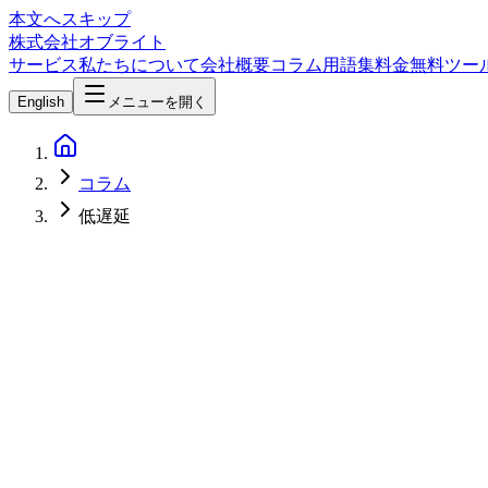
本文へスキップ
株式会社オブライト
サービス
私たちについて
会社概要
コラム
用語集
料金
無料ツー
English
メニューを開く
コラム
低遅延
Network & Infrastructure
2026-04-07
Amazon S3 Express One Zone完全ガイド — 1桁ミリ秒
Amazon S3 Express One Zoneは、S3 Stan