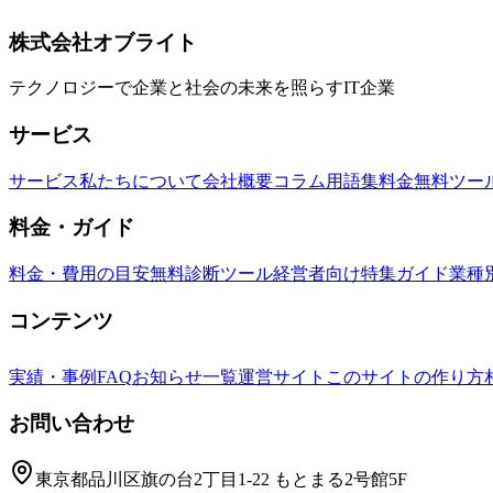
85%減）、ClickHouseでクエリ性能283%改善・Pinteres
AWS S3
S3 Express One Zone
低遅延
株式会社オブライト
テクノロジーで企業と社会の未来を照らすIT企業
サービス
サービス
私たちについて
会社概要
コラム
用語集
料金
無料ツー
料金・ガイド
料金・費用の目安
無料診断ツール
経営者向け特集ガイド
業種
コンテンツ
実績・事例
FAQ
お知らせ一覧
運営サイト
このサイトの作り方
お問い合わせ
東京都品川区旗の台2丁目1-22 もとまる2号館5F