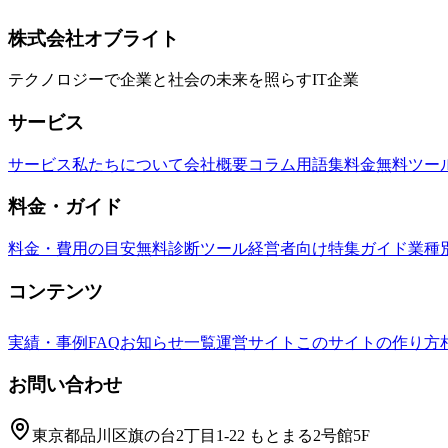
月間コストシミュレーション、ROI計算方法まで完全網羅。
AI API
コスト最適化
従量課金
株式会社オブライト
テクノロジーで企業と社会の未来を照らすIT企業
サービス
サービス
私たちについて
会社概要
コラム
用語集
料金
無料ツー
料金・ガイド
料金・費用の目安
無料診断ツール
経営者向け特集ガイド
業種
コンテンツ
実績・事例
FAQ
お知らせ一覧
運営サイト
このサイトの作り方
お問い合わせ
東京都品川区旗の台2丁目1-22 もとまる2号館5F