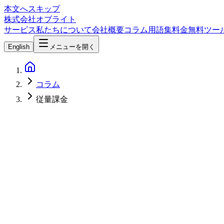
本文へスキップ
株式会社オブライト
サービス
私たちについて
会社概要
コラム
用語集
料金
無料ツー
English
メニューを開く
コラム
従量課金
AI
2026-04-04
AI API従量課金時代のコスト最適化戦略 — Claude・GPT・
AI API従量課金時代のコスト最適化戦略を徹底解説。Clau