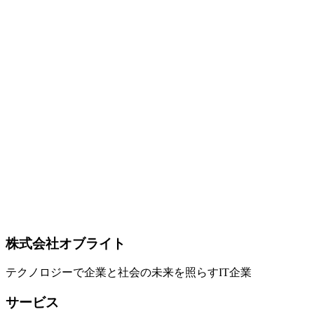
IoT/AR/VR
2026-02-25
品川区のIoT・AR/VR開発パートナーの選び方｜地域密着の
テクノロジー企業
品川区でIoT・AR/VR開発パートナーを選ぶメリットとポイ
ントを解説。ハードウェア試作の近接性、対面でのPoC推
進、品川区のテックエコシステム、導入事例まで、地域密着
IT企業の強みをご紹介します。
品川区
IoT開発
AR/VR
SEO
2026-02-24
東京のローカルSEO入門｜地域密着ビジネスが検索上位を獲
得する方法
東京で地域密着型ビジネスを展開する企業向けに、ローカル
SEO（MEO）の基本戦略を解説。Googleビジネスプロフィ
ールの最適化からNAP一貫性まで、実践的なノウハウをご
紹介します。
ローカルSEO
東京
MEO
株式会社オブライト
テクノロジーで企業と社会の未来を照らすIT企業
サービス