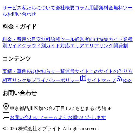
サービス
私たちについて
会社概要
コラム
用語集
料金
無料ツー
ル
お問い合わせ
料金・ガイド
料金・費用の目安
無料診断ツール
経営者向け特集ガイド
業種
別ガイド
クラウド別ガイド
対応エリア
エリアリンク開発割
コンテンツ
実績・事例
FAQ
お知らせ一覧
運営サイト
このサイトの作り方
相互リンク集
プライバシーポリシー
サイトマップ
RSS
お問い合わせ
東京都品川区旗の台2丁目1-22 もとまる2号館5F
お問い合わせフォームよりお願いいたします
©
2026 株式会社オブライト All rights reserved.