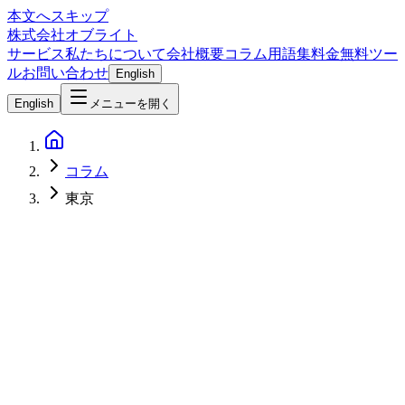
本文へスキップ
株式会社オブライト
サービス
私たちについて
会社概要
コラム
用語集
料金
無料ツー
ル
お問い合わせ
English
English
メニューを開く
コラム
東京
SEO
2026-02-25
品川区のIT企業がWebで集客を増やすための実践ガイド