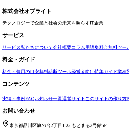
ど主要失敗要因と、OflightのAI導入診断パックによる解決
中小企業
DX
AI導入
株式会社オブライト
テクノロジーで企業と社会の未来を照らすIT企業
サービス
サービス
私たちについて
会社概要
コラム
用語集
料金
無料ツー
料金・ガイド
料金・費用の目安
無料診断ツール
経営者向け特集ガイド
業種
コンテンツ
実績・事例
FAQ
お知らせ一覧
運営サイト
このサイトの作り方
お問い合わせ
東京都品川区旗の台2丁目1-22 もとまる2号館5F