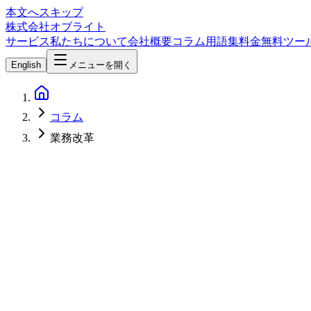
本文へスキップ
株式会社オブライト
サービス
私たちについて
会社概要
コラム
用語集
料金
無料ツー
English
メニューを開く
コラム
業務改革
AI
2026-03-23
中小企業DX成功率わずか21%：Gron調査で明らかになった
Gronの2026年調査によると、中小企業のDX導入率は43%に