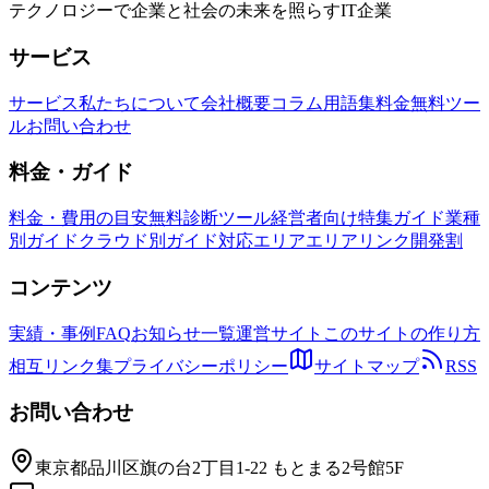
テクノロジーで企業と社会の未来を照らすIT企業
サービス
サービス
私たちについて
会社概要
コラム
用語集
料金
無料ツー
ル
お問い合わせ
料金・ガイド
料金・費用の目安
無料診断ツール
経営者向け特集ガイド
業種
別ガイド
クラウド別ガイド
対応エリア
エリアリンク開発割
コンテンツ
実績・事例
FAQ
お知らせ一覧
運営サイト
このサイトの作り方
相互リンク集
プライバシーポリシー
サイトマップ
RSS
お問い合わせ
東京都品川区旗の台2丁目1-22 もとまる2号館5F