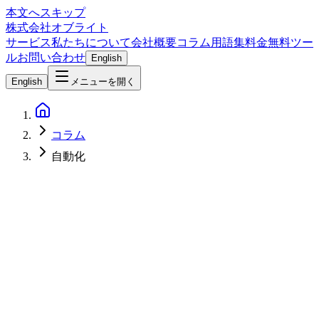
本文へスキップ
株式会社オブライト
サービス
私たちについて
会社概要
コラム
用語集
料金
無料ツー
ル
お問い合わせ
English
English
メニューを開く
コラム
自動化
AI
2026-04-07
OpenAI Codex入門ガイド — クラウド型コーディングエージ