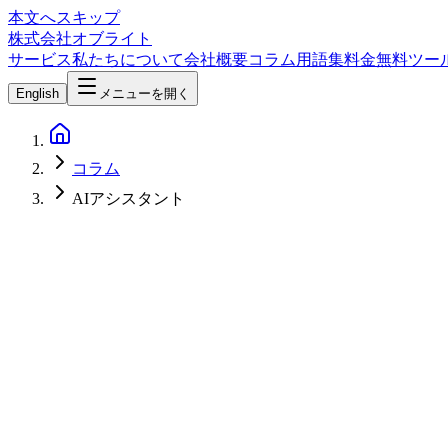
本文へスキップ
株式会社オブライト
サービス
私たちについて
会社概要
コラム
用語集
料金
無料ツー
English
メニューを開く
コラム
AIアシスタント
AI
2026-03-23
Claude Cowork完全ガイド：チャットボットから自律型デ
2026年2月正式リリースのClaude Coworkは、Cl