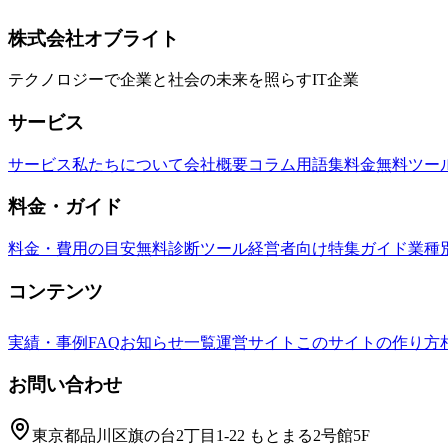
ExcelやPowerPoint作成まで可能にする新モードの使い方を
Claude Cowork
Anthropic
AIアシスタント
株式会社オブライト
テクノロジーで企業と社会の未来を照らすIT企業
サービス
サービス
私たちについて
会社概要
コラム
用語集
料金
無料ツー
料金・ガイド
料金・費用の目安
無料診断ツール
経営者向け特集ガイド
業種
コンテンツ
実績・事例
FAQ
お知らせ一覧
運営サイト
このサイトの作り方
お問い合わせ
東京都品川区旗の台2丁目1-22 もとまる2号館5F