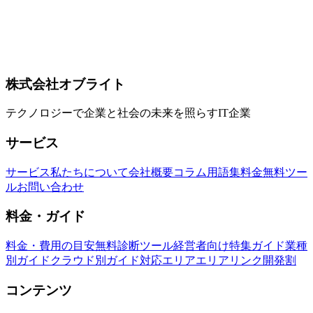
ウザ自動化CLIの導入と活用法【2026年版】
Vercel Agent BrowserはAIエージェント専用のブラウザ自動化
CLIツール。Playwright比82.5%トークン削減、Rust製でネイ
ティブ高速動作。Claude Code、Cursor等あらゆるAIエージェ
ントで使える最新ブラウザ自動化の決定版を完全解説。
Agent Browser
Vercel
ブラウザ自動化
株式会社オブライト
テクノロジーで企業と社会の未来を照らすIT企業
サービス
サービス
私たちについて
会社概要
コラム
用語集
料金
無料ツー
ル
お問い合わせ
料金・ガイド
料金・費用の目安
無料診断ツール
経営者向け特集ガイド
業種
別ガイド
クラウド別ガイド
対応エリア
エリアリンク開発割
コンテンツ