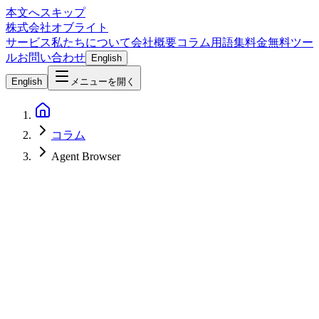
本文へスキップ
株式会社オブライト
サービス
私たちについて
会社概要
コラム
用語集
料金
無料ツー
ル
お問い合わせ
English
English
メニューを開く
コラム
Agent Browser
AI
2026-04-05
Vercel Agent Browser完全ガイド — AIエージェント向けブラ