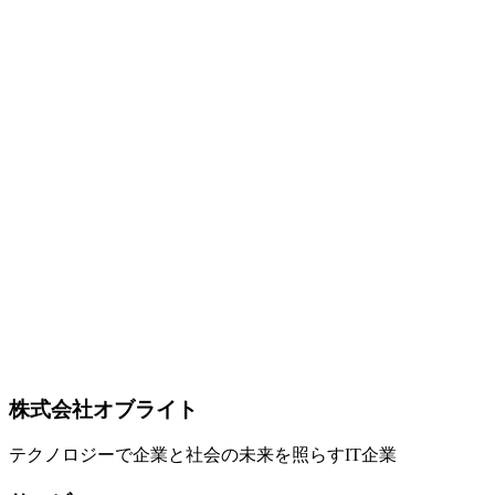
**Flue Framework**（[公式](https://flueframework.com/) / [1.0 Beta
sdk/)）は、**Astro チーム** が2026年6月17日週に **1.0 Beta
ンセプトに、Slack・GitHub・Linear・Discord・Notion・Str
**Framework layer**: **Flue**（プロジェクト構造・規約・統合・CLI） - *
(../columns/cloudflare-durable-objects-2026-07)**（co
コラム参照](../columns/cloudflare-durable-objects-2026-07)）。
**`@cloudflare/codemode`**（Dynamic Workers で agent-gen
**`@cloudflare/dynamic-workflows`**（永続化 + ret
2. **Workflows** — 決定論的ステップ実行 3. **Sandboxes** — 安全なツール
— event 転送（受信済み work は消えない） **その他機能**: **`@f
ジェントへのクライアント）、**`flue add`**（shadcn 風の統合ス
**[MCP](../columns/agmsg-cross-agent-messaging-cli-ai-2026-
/ Railway / Render / Vercel / Fly / GitLab CI / SST。**DB**
が **自社の GitHub リポジトリ内で AI ワークフローを自動化
** があり、CLI と統合の洗練度が持ち味。 **位置付け**: Cloudflare Agents 
2026) や他の coding agent と同じ **harness-driven architecture**、
さない **フレームワーク層に特化した「軽さ + 統合の広さ」
株式会社オブライト
Flue
Astro
AI Agent
テクノロジーで企業と社会の未来を照らすIT企業