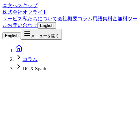
本文へスキップ
株式会社オブライト
サービス
私たちについて
会社概要
コラム
用語集
料金
無料ツー
ル
お問い合わせ
English
English
メニューを開く
コラム
DGX Spark
AI
2026-05-05
NVIDIA DGX Spark で「機密コードはローカルLLM、移植本