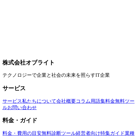
番はクラウドLLM」を実装する — 2026年版・経営承認を通
すリスクヘッジ運用ガイド
NVIDIA DGX Spark（GB10 Grace Blackwell Superchip、
128GB ユニファイドメモリ、約 1 PFLOPS FP4、$4,699）の
主要スペックと、機密性の高いコード資産の解析・移植案件
で「ローカルLLMで分析・個人情報分離→他社LLMで移
植」というリスクヘッジを組むための具体的な運用パターン
を解説します。クラウドAIのオプトアウトでは経営承認が
下りないケースをどう乗り越えるか、実務目線で整理。
NVIDIA
DGX Spark
ローカルLLM
株式会社オブライト
テクノロジーで企業と社会の未来を照らすIT企業
サービス
サービス
私たちについて
会社概要
コラム
用語集
料金
無料ツー
ル
お問い合わせ
料金・ガイド
料金・費用の目安
無料診断ツール
経営者向け特集ガイド
業種