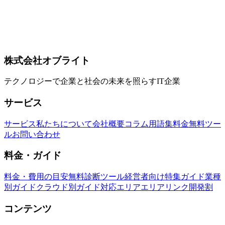
安全フルスタック開発【2026年版】
HonoのRPCモードを使えばOpenAPIやコード生成なしで
tRPC同等の型安全フルスタック開発が実現できます。hcク
ライアント、InferRequestType、複数ルート統合まで網羅し
た2026年版完全ガイド。
Hono
Hono RPC
型安全
株式会社オブライト
テクノロジーで企業と社会の未来を照らすIT企業
サービス
サービス
私たちについて
会社概要
コラム
用語集
料金
無料ツー
ル
お問い合わせ
料金・ガイド
料金・費用の目安
無料診断ツール
経営者向け特集ガイド
業種
別ガイド
クラウド別ガイド
対応エリア
エリアリンク開発割
コンテンツ