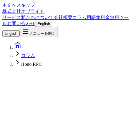
本文へスキップ
株式会社オブライト
サービス
私たちについて
会社概要
コラム
用語集
料金
無料ツー
ル
お問い合わせ
English
English
メニューを開く
コラム
Hono RPC
Software Development
2026-04-08
Hono RPCモード完全ガイド — コード生成不要で実現する型