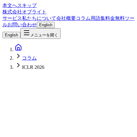
本文へスキップ
株式会社オブライト
サービス
私たちについて
会社概要
コラム
用語集
料金
無料ツー
ル
お問い合わせ
English
English
メニューを開く
コラム
ICLR 2026
AI
2026-06-22
Sakana Fugu 徹底解説 — 2026年6月22日 Sakana AI が公開し