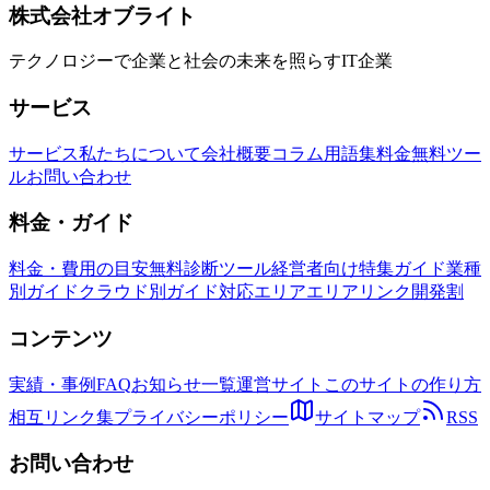
株式会社オブライト
Sakana AI
Sakana Fugu
Multi-Agent Orchestration
テクノロジーで企業と社会の未来を照らすIT企業
サービス
サービス
私たちについて
会社概要
コラム
用語集
料金
無料ツー
ル
お問い合わせ
料金・ガイド
料金・費用の目安
無料診断ツール
経営者向け特集ガイド
業種
別ガイド
クラウド別ガイド
対応エリア
エリアリンク開発割
コンテンツ
実績・事例
FAQ
お知らせ一覧
運営サイト
このサイトの作り方
相互リンク集
プライバシーポリシー
サイトマップ
RSS
お問い合わせ