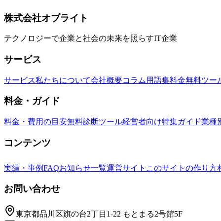
需要に対応し、グローバル市場でビジネスチャンスを拡大す
i18n
国際化
多言語対応
株式会社オブライト
テクノロジーで企業と社会の未来を照らすIT企業
サービス
サービス
私たちについて
会社概要
コラム
用語集
料金
無料ツー
料金・ガイド
料金・費用の目安
無料診断ツール
経営者向け特集ガイド
業種
コンテンツ
実績・事例
FAQ
お知らせ一覧
運営サイト
このサイトの作り方
お問い合わせ
東京都品川区旗の台2丁目1-22 もとまる2号館5F