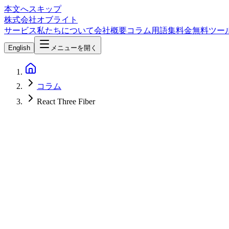
本文へスキップ
株式会社オブライト
サービス
私たちについて
会社概要
コラム
用語集
料金
無料ツー
English
メニューを開く
コラム
React Three Fiber
Web Development
2026-04-24
Three.js 2026年版 完全ガイド — WebGPU対応・TSL・React 
Three.jsはWeb上で3Dを描画する最大手のオープンソースライブラリ