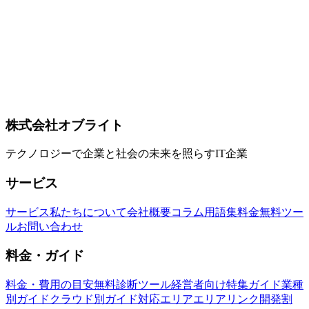
Three Fiberで変わるWeb3D開発の現在地
Three.jsはWeb上で3Dを描画する最大手のオープンソースラ
イブラリです。2026年は、Apple Safari の WebGPU 正式対応
を皮切りに、Three.js の WebGPU レンダラーが本番投入でき
る成熟期に入りました。本記事では、現在の Three.js ででき
ること、TSL（Three Shading Language）、React Three Fiber
エコシステム、業務での活用シーン、最新版での注意点まで
を実務目線で整理します。
株式会社オブライト
Three.js
WebGPU
TSL
テクノロジーで企業と社会の未来を照らすIT企業
サービス
サービス
私たちについて
会社概要
コラム
用語集
料金
無料ツー
ル
お問い合わせ
料金・ガイド
料金・費用の目安
無料診断ツール
経営者向け特集ガイド
業種
別ガイド
クラウド別ガイド
対応エリア
エリアリンク開発割