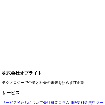
DDoS** — 全 Free プラン含む、業界最強クラスの DDoS 防
御 **加えて併用推奨**: [Durable Objects](../columns/cloudflare-
durable-objects-2026-07)（強一貫性ステート + WebSocket）、
[Flue Framework](../columns/flue-framework-astro-team-agent-
2026-07)（AI エージェントフレームワーク層）で **全部
Cloudflare で完結する分散システム** が現実に構築可能。 **
留保**: 単一ベンダー lock-in（AWS / GCP への移植コスト
大）、**CPU-heavy 処理は Workers 苦手**（AI 推論・重い
画像処理は別途 Cloudflare AI や外部 GPU 必要）、**D1 の
write throughput 上限**（高頻度書き込みは Durable Objects
へ）、**Better Auth の未成熟な部分**（session bug 等）。そ
れでも「個人〜スタートアップ〜中堅 SaaS の 90% は
Cloudflare だけで完結する時代」に達したのは事実、という
のが本コラムの結論です。
株式会社オブライト
Cloudflare
Workers
D1
テクノロジーで企業と社会の未来を照らすIT企業
サービス
サービス
私たちについて
会社概要
コラム
用語集
料金
無料ツー