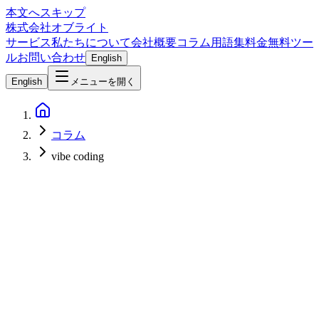
本文へスキップ
株式会社オブライト
サービス
私たちについて
会社概要
コラム
用語集
料金
無料ツー
ル
お問い合わせ
English
English
メニューを開く
コラム
vibe coding
Software Development
2026-03-08
インテントドリブン開発完全ガイド2026｜コードを書く時代