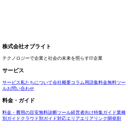
から意図を伝える時代へ
2026年3月、ソフトウェア開発はインテントドリブン開発
（意図駆動開発）へと大きくシフトしています。バイブコー
ディング、MCP、マルチエージェント開発など最新トレン
ドと、開発者の役割変化、日本企業の導入状況、実践的な導
入ステップまで徹底解説します。
インテントドリブン開発
AI駆動開発
バイブコーデ
ィング
株式会社オブライト
テクノロジーで企業と社会の未来を照らすIT企業
サービス
サービス
私たちについて
会社概要
コラム
用語集
料金
無料ツー
ル
お問い合わせ
料金・ガイド
料金・費用の目安
無料診断ツール
経営者向け特集ガイド
業種
別ガイド
クラウド別ガイド
対応エリア
エリアリンク開発割