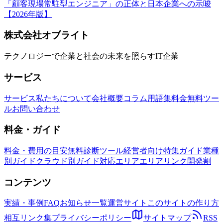
「顧客現場常駐型エンジニア」の正体と日本企業への示唆
【2026年版】
株式会社オブライト
テクノロジーで企業と社会の未来を照らすIT企業
サービス
サービス
私たちについて
会社概要
コラム
用語集
料金
無料ツー
ル
お問い合わせ
料金・ガイド
料金・費用の目安
無料診断ツール
経営者向け特集ガイド
業種
別ガイド
クラウド別ガイド
対応エリア
エリアリンク開発割
コンテンツ
実績・事例
FAQ
お知らせ一覧
運営サイト
このサイトの作り方
相互リンク集
プライバシーポリシー
サイトマップ
RSS