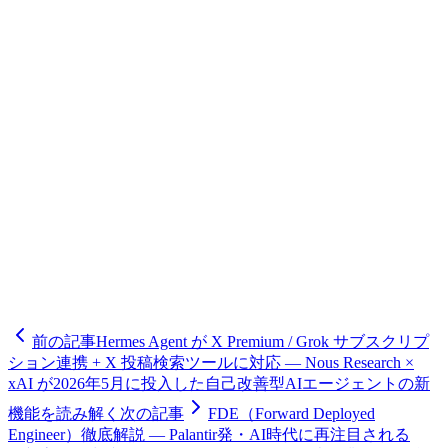
-
Claude Code Docs, "Agent Teams"
-
Claude Code Docs, "Costs"
-
Anthropic Engineering, "Building a C compiler with a team of
parallel Claudes"
補助:
-
TestingCatalog, Agent View 解説
-
Verdent, Claude Code Pricing 2026
-
claudefa.st, Usage Optimization
-
VS Code Blog, Multi-Agent Development
-
GIGAZINE, Claude Code Agent View on AWS
注記：「FleetView」名称、Max プランのトークン試算（5時
間あたり88,000／220,000）、並列実行コスト事例（$8,000〜
$47,000）は公式記載なしの第三者情報です。
前の記事
Hermes Agent が X Premium / Grok サブスクリプ
ション連携 + X 投稿検索ツールに対応 — Nous Research ×
xAI が2026年5月に投入した自己改善型AIエージェントの新
機能を読み解く
次の記事
FDE（Forward Deployed
Engineer）徹底解説 — Palantir発・AI時代に再注目される