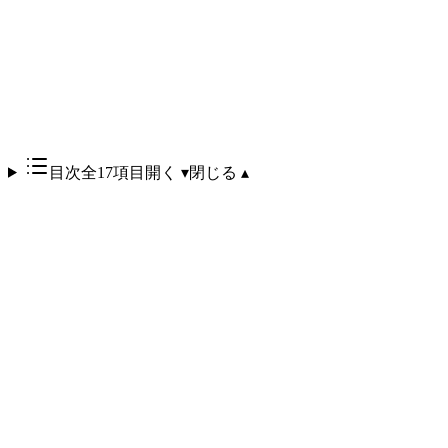
目次
全17項目
開く ▾
閉じる ▴
Agent View
は、Anthropic が2026年5月11日に Research
Preview として公開した、Claude Code の複数セッションを1
画面で一元管理するダッシュボード機能です。シェルから
を実行すると、走行中・入力待ち・完了の各
claude agents
セッションを一覧で監視し、その場で新しいタスクをディス
パッチ／返信／停止／削除できます。
前提バージョンは
Claude Code v2.1.139 以降
（