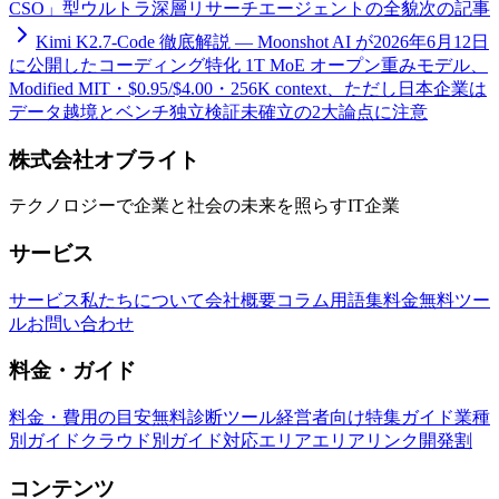
CSO」型ウルトラ深層リサーチエージェントの全貌
次の記事
Kimi K2.7-Code 徹底解説 — Moonshot AI が2026年6月12日
に公開したコーディング特化 1T MoE オープン重みモデル、
Modified MIT・$0.95/$4.00・256K context、ただし日本企業は
データ越境とベンチ独立検証未確立の2大論点に注意
株式会社オブライト
テクノロジーで企業と社会の未来を照らすIT企業
サービス
サービス
私たちについて
会社概要
コラム
用語集
料金
無料ツー
ル
お問い合わせ
料金・ガイド
料金・費用の目安
無料診断ツール
経営者向け特集ガイド
業種
別ガイド
クラウド別ガイド
対応エリア
エリアリンク開発割
コンテンツ