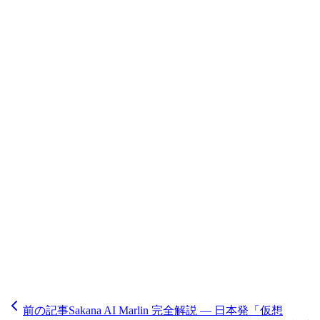
Claude Fable 5・Mythos 5のリリースからわずか3日での強制
停止は、AIガバナンスの歴史において重要な転換点となっ
た。政府が商業展開済みのフロンティアAIモデルに直接介
入できることが示されたことで、AIプロダクト開発・調達
戦略・ベンダーリスク管理のいずれも根本から再検討を迫ら
れる局面に入った。日本企業にとっては地政学リスクの常態
化という現実を直視し、マルチベンダー戦略と国産AIの戦
略的活用を今すぐ検討し始めることが急務だ。
Anthropic公式声明
/
AnthropicのX投稿
/
Claude Fable 5・
Mythos 5 モデルドキュメント
/
Anthropic Project Glasswing
/
CNBC
/
TIME
/
Al Jazeera
/
Nextgov/FCW
/
9to5Mac
/
InfoQ
/
MarkTechPost
/
Asiae（亜洲経済）
/
Cryptobriefing
/
The Stack
/
Volkov Law Blog
/
AI News
前の記事
Sakana AI Marlin 完全解説 — 日本発「仮想