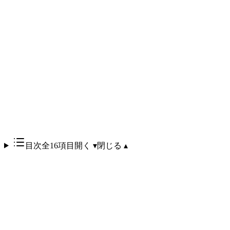
目次
全16項目
開く ▾
閉じる ▴
2026年6月9日にリリースされたClaude Fable 5およびMythos 5
が、6月12日17時21分（米東部時間）に米商務省・産業安全