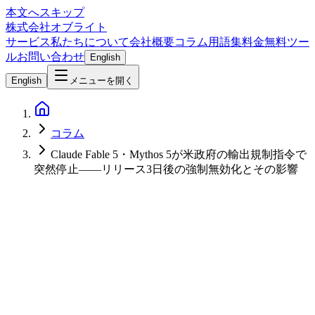
本文へスキップ
株式会社オブライト
サービス
私たちについて
会社概要
コラム
用語集
料金
無料ツー
ル
お問い合わせ
English
English
メニューを開く
コラム
Claude Fable 5・Mythos 5が米政府の輸出規制指令で
突然停止――リリース3日後の強制無効化とその影響