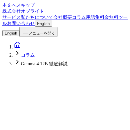
本文へスキップ
株式会社オブライト
サービス
私たちについて
会社概要
コラム
用語集
料金
無料ツー
ル
お問い合わせ
English
English
メニューを開く
コラム
Gemma 4 12B 徹底解説