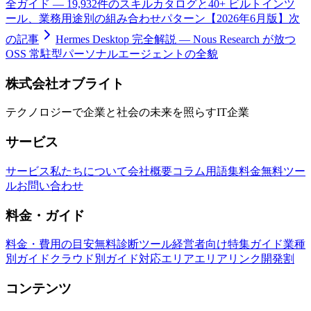
全ガイド — 19,932件のスキルカタログと40+ ビルトインツ
ール、業務用途別の組み合わせパターン【2026年6月版】
次
の記事
Hermes Desktop 完全解説 — Nous Research が放つ
OSS 常駐型パーソナルエージェントの全貌
株式会社オブライト
テクノロジーで企業と社会の未来を照らすIT企業
サービス
サービス
私たちについて
会社概要
コラム
用語集
料金
無料ツー
ル
お問い合わせ
料金・ガイド
料金・費用の目安
無料診断ツール
経営者向け特集ガイド
業種
別ガイド
クラウド別ガイド
対応エリア
エリアリンク開発割
コンテンツ