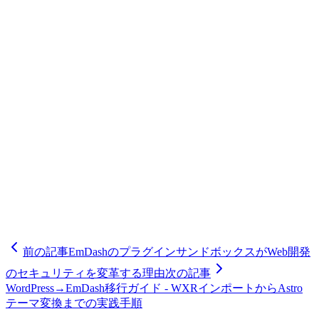
株式会社オブライトは、EmDashのようなAIネイティブCMS
が企業のコンテンツ戦略に大きな競争優位性をもたらすと考
えています。特に、コンテンツマーケティングを重視する
BtoB企業や、大量の記事を継続的に配信するメディア企業
にとって、EmDashのMCP対応とAgent Skillsは制作コストを
削減しながら品質を維持する鍵となります。オブライトは、
AIコンサルティングサービス（
https://oflight.co.jp/services/ai-
consulting）を通じて
、EmDashの導入支援、AI統合ワークフ
ローの設計、カスタムAgent Skillsの開発を提供しています。
AIネイティブCMSへの移行を検討されている企業は、ぜひ
ご相談ください。AIとコンテンツの融合が、次世代のデジ
タル体験を創造します。
前の記事
EmDashのプラグインサンドボックスがWeb開発
のセキュリティを変革する理由
次の記事
WordPress→EmDash移行ガイド - WXRインポートからAstro
テーマ変換までの実践手順