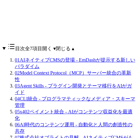
目次
全7項目
開く ▾
閉じる ▴
01
AIネイティブCMSの登場 - EmDashが提示する新しい
パラダイム
02
Model Context Protocol（MCP）サーバー統合の革新
性
03
Agent Skills - プラグイン開発とテーマ移行をAIがガ
イド
04
CLI統合 - プログラマティックなメディア・スキーマ
管理
05
x402ペイメント統合 - AIがコンテンツ収益化を最適
化
06
AI時代のコンテンツ運用 - 自動化と人間の創造性の
共存
07
株式会社オブライトの見解 - AIネイティブCMSがも