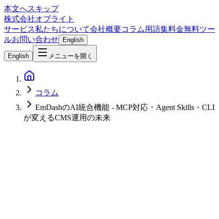
本文へスキップ
株式会社オブライト
サービス
私たちについて
会社概要
コラム
用語集
料金
無料ツー
ル
お問い合わせ
English
English
メニューを開く
コラム
EmDashのAI統合機能 - MCP対応・Agent Skills・CLI
が変えるCMS運用の未来