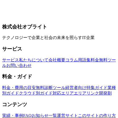
GitHub、Slack、Notion、AWS、GCPとの統合方法、カスタ
ムMCPサーバー作成、Hooks連携、企業導入のベストプラク
ティスを解説。品川区・港区エリアの開発チーム向け実践ガ
イド。
株式会社オブライト
Claude Code
MCP
Model Context Protocol
テクノロジーで企業と社会の未来を照らすIT企業
サービス
サービス
私たちについて
会社概要
コラム
用語集
料金
無料ツー
ル
お問い合わせ
料金・ガイド
料金・費用の目安
無料診断ツール
経営者向け特集ガイド
業種
別ガイド
クラウド別ガイド
対応エリア
エリアリンク開発割
コンテンツ
実績・事例
FAQ
お知らせ一覧
運営サイト
このサイトの作り方