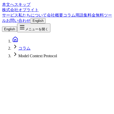
本文へスキップ
株式会社オブライト
サービス
私たちについて
会社概要
コラム
用語集
料金
無料ツー
ル
お問い合わせ
English
English
メニューを開く
コラム
Model Context Protocol