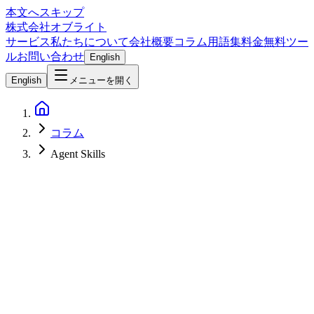
本文へスキップ
株式会社オブライト
サービス
私たちについて
会社概要
コラム
用語集
料金
無料ツー
ル
お問い合わせ
English
English
メニューを開く
コラム
Agent Skills
AI
2026-04-02
EmDashのAI統合機能 - MCP対応・Agent Skills・CLIが変える