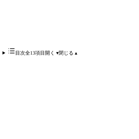
目次
全13項目
開く ▾
閉じる ▴
Gemma 4をローカル環境で運用することで、中小企業はクラ
ウドAI APIの月額費用を完全にゼロ化できます。Claude API
で月額約60,000円、ChatGPT APIで月額約45,000円のコスト
が発生するのに対し、ローカル版Gemma 4は初期ハードウェ
ア投資約180,000円と月額電気代約2,500円のみで運用可能で
す。この場合、投資回収期間はわずか約25日となり、以降は