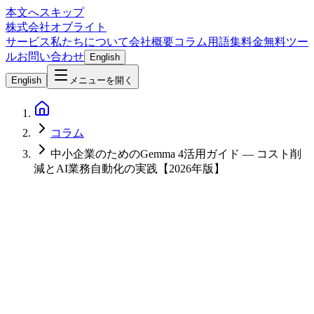
本文へスキップ
株式会社オブライト
サービス
私たちについて
会社概要
コラム
用語集
料金
無料ツー
ル
お問い合わせ
English
English
メニューを開く
コラム
中小企業のためのGemma 4活用ガイド — コスト削
減とAI業務自動化の実践【2026年版】