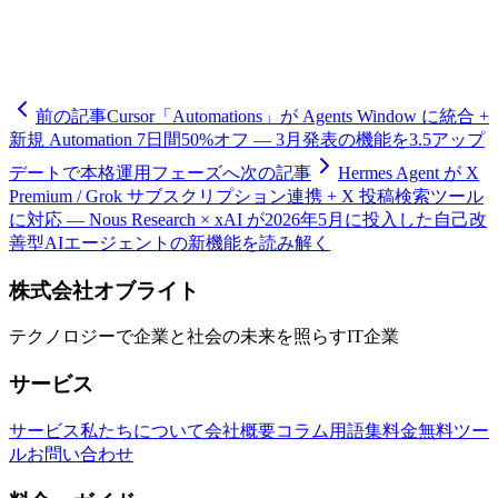
査結果であり、Google 公式数値ではありません。サンプル
設計が異なるため両者の単純比較は避けてください。
前の記事
Cursor「Automations」が Agents Window に統合 +
新規 Automation 7日間50%オフ — 3月発表の機能を3.5アップ
デートで本格運用フェーズへ
次の記事
Hermes Agent が X
Premium / Grok サブスクリプション連携 + X 投稿検索ツール
に対応 — Nous Research × xAI が2026年5月に投入した自己改
善型AIエージェントの新機能を読み解く
株式会社オブライト
テクノロジーで企業と社会の未来を照らすIT企業
サービス
サービス
私たちについて
会社概要
コラム
用語集
料金
無料ツー
ル
お問い合わせ