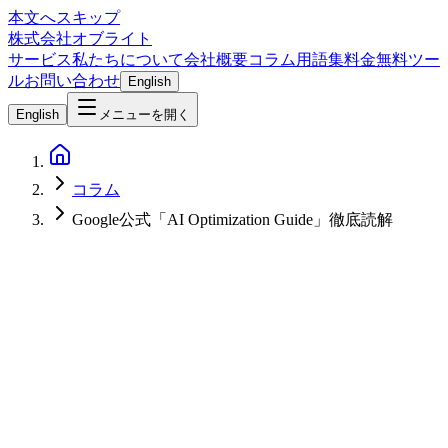
本文へスキップ
株式会社オブライト
サービス
私たちについて
会社概要
コラム
用語集
料金
無料ツー
ル
お問い合わせ
English
English
メニューを開く
コラム
Google公式「AI Optimization Guide」徹底読解