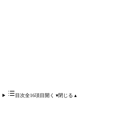
目次
全16項目
開く ▾
閉じる ▴
Google は2026年5月15日、Search Central ドキュメントに