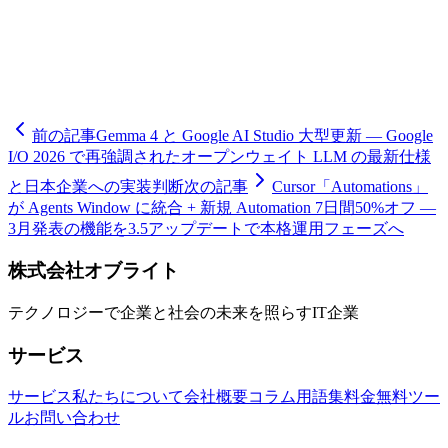
注記: Ahrefs 58% / Semrush 34.5% の CTR 下落値は第三者調査
結果であり、Google 公式数値ではありません。サンプル設
計が異なるため両者の単純比較はできません。
前の記事
Gemma 4 と Google AI Studio 大型更新 — Google
I/O 2026 で再強調されたオープンウェイト LLM の最新仕様
と日本企業への実装判断
次の記事
Cursor「Automations」
が Agents Window に統合 + 新規 Automation 7日間50%オフ —
3月発表の機能を3.5アップデートで本格運用フェーズへ
株式会社オブライト
テクノロジーで企業と社会の未来を照らすIT企業
サービス
サービス
私たちについて
会社概要
コラム
用語集
料金
無料ツー
ル
お問い合わせ