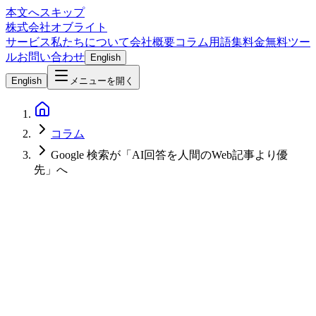
本文へスキップ
株式会社オブライト
サービス
私たちについて
会社概要
コラム
用語集
料金
無料ツー
ル
お問い合わせ
English
English
メニューを開く
コラム
Google 検索が「AI回答を人間のWeb記事より優
先」へ