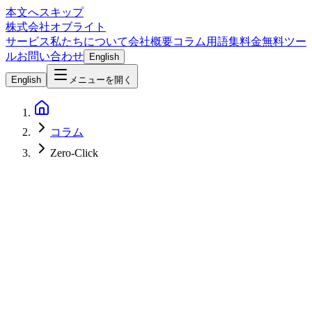
本文へスキップ
株式会社オブライト
サービス
私たちについて
会社概要
コラム
用語集
料金
無料ツー
ル
お問い合わせ
English
English
メニューを開く
コラム
Zero-Click
SEO
2026-05-21
Google 検索が「AI回答を人間のWeb記事より優先」へ — 独