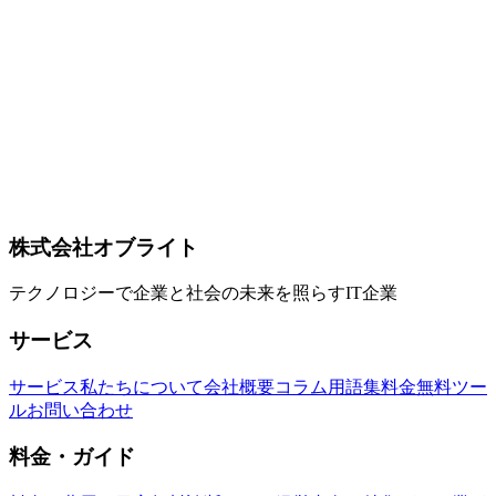
立系サイトのオーガニック流入はどこまで削られるのか
【Google I/O 2026】
Google が I/O 2026 で発表した検索の AI 主導化（AI Mode の
標準化、AI Overviews との統合、Information Agents、
Universal Cart）を、独立系・中小サイトのオーガニック流入
リスクという観点で読み解きます。TechCrunch の『Google
Search as you know it is over』、Google 公式『Search at I/O
2026』を一次ソースに、何が変わったか、CTR への定量影
響、対策の優先順位、そして既存の Google AI Optimization
Guide が示す「やるな」リストとの整合まで整理します。
株式会社オブライト
Google
AI Overviews
AI Mode
テクノロジーで企業と社会の未来を照らすIT企業
サービス
サービス
私たちについて
会社概要
コラム
用語集
料金
無料ツー
ル
お問い合わせ
料金・ガイド